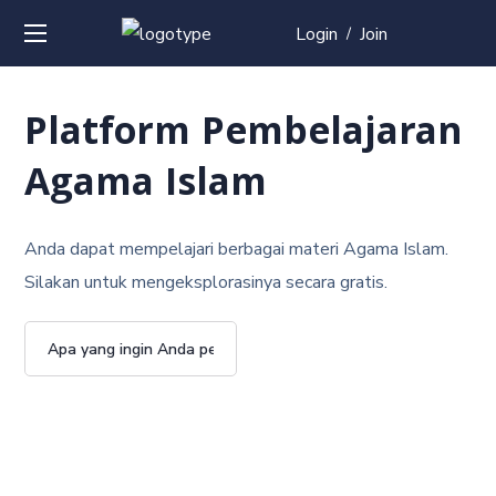
pgrilampung.org
pgrimadiun.org
pgrijambi.org
pgrijabar.org
pgribali.org
Login
Join
/
Platform Pembelajaran
Agama Islam
Anda dapat mempelajari berbagai materi Agama Islam.
Silakan untuk mengeksplorasinya secara gratis.